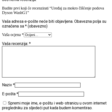
Budite prvi koji će recenzirati “Uređaj za mokro čišćenje podova
Dyson WashG1”
Vaša adresa e-pošte neće biti objavljena.
Obavezna polja su
označena sa
* (obavezno)
Vaša ocjena
*
Vaša recenzija:
*
Naziv
*
E-pošta
*
Spremi moje ime, e-poštu i web-stranicu u ovom internet
pregledniku za sljedeći put kada budem komentirao.