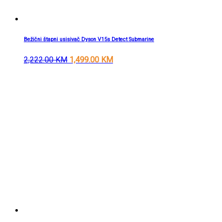
Bežični štapni usisivač Dyson V15s Detect Submarine
2,222.00
KM
1,499.00
KM