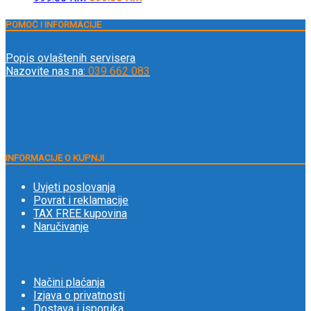
POMOĆ I INFORMACIJE
Popis ovlaštenih servisera
Nazovite nas na:
039 662 083
INFORMACIJE O KUPNJI
Uvjeti poslovanja
Povrat i reklamacije
TAX FREE kupovina
Naručivanje
Načini plaćanja
Izjava o privatnosti
Dostava i isporuka