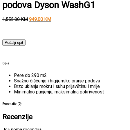
podova Dyson WashG1
1,555.00
KM
949.00
KM
Pošalji upit
Opis
Pere do 290 m2
Snažno čišćenje i higijensko pranje podova
Brzo uklanja mokru i suhu prljavštinu i mrlje
Minimalno punjenje, maksimalna pokrivenost
Recenzije (0)
Recenzije
Još nema recenzija.